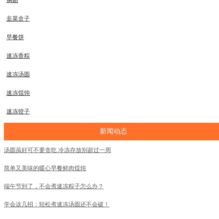
锅贴
韭菜盒子
早餐饼
速冻香粽
速冻汤圆
速冻馄饨
速冻饺子
新闻动态
汤圆虽好可不要贪吃 冷冻存放别超过一周
简单又美味的暖心早餐鲜肉馄饨
端午节到了，不会煮速冻粽子怎么办？
学会这几招：轻松煮速冻汤圆还不会破！