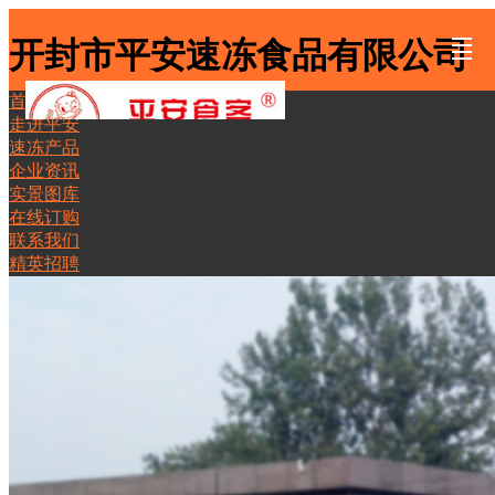
开封市平安速冻食品有限公司
首页
首页
走进平
速冻产
企业资
实景图
在线订
联系我
精英招
走进平安
速冻产品
安
品
讯
库
购
们
聘
企业资讯
实景图库
在线订购
联系我们
精英招聘