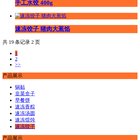
手工水饺 400g
速冻饺子 猪肉大葱馅
共 19 条记录 2 页
1
2
>>
产品展示
锅贴
韭菜盒子
早餐饼
速冻香粽
速冻汤圆
速冻馄饨
速冻饺子
产品展示