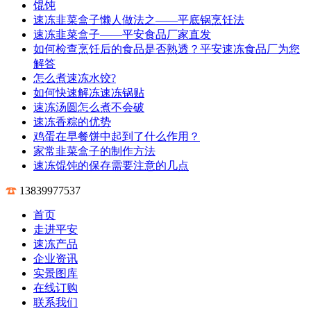
馄饨
速冻韭菜盒子懒人做法之——平底锅烹饪法
速冻韭菜盒子——平安食品厂家直发
如何检查烹饪后的食品是否熟透？平安速冻食品厂为您
解答
怎么煮速冻水饺?
如何快速解冻速冻锅贴
速冻汤圆怎么煮不会破
速冻香粽的优势
鸡蛋在早餐饼中起到了什么作用？
家常韭菜盒子的制作方法
速冻馄饨的保存需要注意的几点
13839977537
首页
走进平安
速冻产品
企业资讯
实景图库
在线订购
联系我们