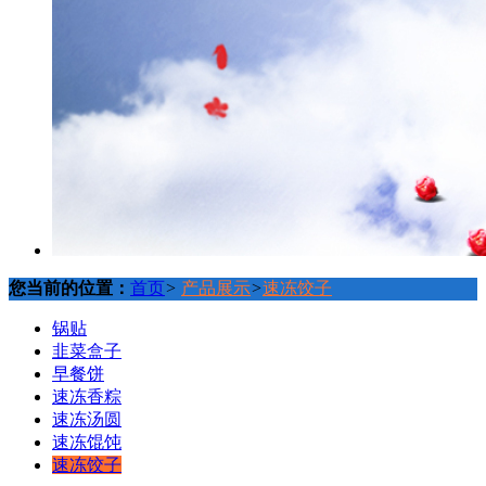
您当前的位置：
首页
>
产品展示
>
速冻饺子
锅贴
韭菜盒子
早餐饼
速冻香粽
速冻汤圆
速冻馄饨
速冻饺子