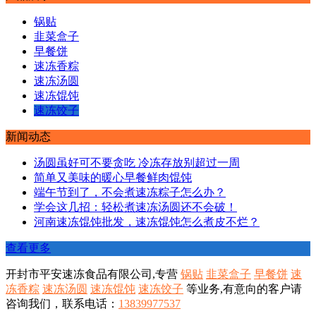
锅贴
韭菜盒子
早餐饼
速冻香粽
速冻汤圆
速冻馄饨
速冻饺子
新闻动态
汤圆虽好可不要贪吃 冷冻存放别超过一周
简单又美味的暖心早餐鲜肉馄饨
端午节到了，不会煮速冻粽子怎么办？
学会这几招：轻松煮速冻汤圆还不会破！
河南速冻馄饨批发，速冻馄饨怎么煮皮不烂？
查看更多
开封市平安速冻食品有限公司,专营
锅贴
韭菜盒子
早餐饼
速
冻香粽
速冻汤圆
速冻馄饨
速冻饺子
等业务,有意向的客户请
咨询我们，联系电话：
13839977537