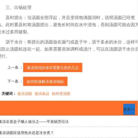
三、出锅处理
及时捞出：当汤圆全部浮起，并且变得饱满圆润时，说明汤圆已经煮
熟。此时要及时将汤圆捞出，避免长时间在水中浸泡，否则汤圆可能会因
吸水过多而破裂。
沥干水分：将捞出的汤圆放在漏勺或盘子中，沥干多余的水分，这样
以防止汤圆粘连在一起。如果需要添加调料或汤汁，可以在汤圆沥干水分
进行。
上一条 ：
速冻馄饨的保存需要注意的几点
下一条 ：
如何快速解冻速冻锅贴
关键词：
速冻汤圆
速冻食品
如何煮汤圆
相关资讯
更多>>
速冻韭菜盒子懒人做法之——平底锅烹饪法
速冻汤圆应该用热水还是冷水煮？