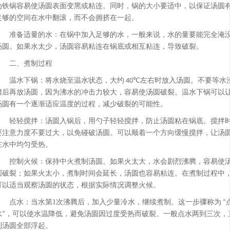
为铁锅容易使汤圆表面变黑或粘连。同时，锅的大小要适中，以保证汤圆
足够的空间在水中翻滚，而不会拥挤在一起。
准备适量的水：在锅中加入足够的水，一般来说，水的量要能完全淹
汤圆。如果水太少，汤圆容易粘连在锅底或相互粘连，导致破裂。
二、煮制过程
温水下锅：将水烧至温水状态，大约
左右时放入汤圆。不要等水
40℃
腾后再放汤圆，因为沸水的冲击力较大，容易使汤圆破裂。温水下锅可以
汤圆有一个逐渐适应温度的过程，减少破裂的可能性。
轻轻搅拌：汤圆入锅后，用勺子轻轻搅拌，防止汤圆粘在锅底。搅拌
要注意力度不要过大，以免碰破汤圆。可以顺着一个方向缓慢搅拌，让汤
在水中均匀受热。
控制火候：保持中火煮制汤圆。如果火太大，水会剧烈沸腾，容易使
圆破裂；如果火太小，煮制时间会延长，汤圆也容易粘连。在煮制过程中
可以适当观察汤圆的状态，根据实际情况调整火候。
点水：当水第1次沸腾后，加入少量冷水，继续煮制。这一步骤称为
“
水
，可以使水温降低，避免汤圆因过度受热而破裂。一般点水两到三次，
”
到汤圆全部浮起。