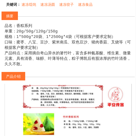
关键词：
速冻馄饨
速冻汤圆
速冻饺子
速冻食品
摘要
品名：香粽系列

单重：20g/50g/120g/150g

规格：1*500g*20袋、1*2500g*4袋（可根据客户要求定制）

口味：蜜枣、八宝、豆沙、紫米南瓜、双色豆沙、猪肉香菇、叉烧等（可
根据客户要求定制）

产品特点：采用摘自奇山异水的箸竹叶，富含多种氨基酸、维生素、微量
元素、具有清香、味醇、叶薄等特点，粽子博凯后有股浓厚的竹叶清香，
久久不散。
产品介绍