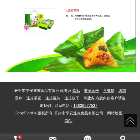
开封市平安速冻食品有限公司,专营
锅贴
韭菜盒子
早餐饼
速冻
香粽
速冻汤圆
速冻馄饨
速冻饺子
等业务,有意向的客户请咨
询我们，联系电话：
13839977537
CopyRight © 版权所有:
开封市平安速冻食品有限公司
网站地图
XML