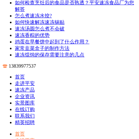
解答
怎么煮速冻水饺?
如何快速解冻速冻锅贴
速冻汤圆怎么煮不会破
速冻香粽的优势
鸡蛋在早餐饼中起到了什么作用？
家常韭菜盒子的制作方法
速冻馄饨的保存需要注意的几点
13839977537
首页
走进平安
速冻产品
企业资讯
实景图库
在线订购
联系我们
精英招聘
首页
走进平安