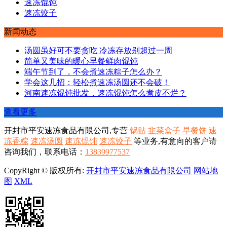
速冻饺子
新闻动态
汤圆虽好可不要贪吃 冷冻存放别超过一周
简单又美味的暖心早餐鲜肉馄饨
端午节到了，不会煮速冻粽子怎么办？
学会这几招：轻松煮速冻汤圆还不会破！
河南速冻馄饨批发，速冻馄饨怎么煮皮不烂？
查看更多
开封市平安速冻食品有限公司,专营
锅贴
韭菜盒子
早餐饼
速
冻香粽
速冻汤圆
速冻馄饨
速冻饺子
等业务,有意向的客户请
咨询我们，联系电话：
13839977537
CopyRight © 版权所有:
开封市平安速冻食品有限公司
网站地
图
XML