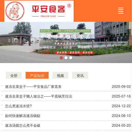
首页
走进平安
速冻产品
企业资讯
实景图库
在线订购
联系我们
精英招聘
全部
产品知识
视频
资讯
速冻韭菜盒子——平安食品厂家直发
2025-09-02
速冻韭菜盒子懒人做法之——平底锅烹饪法
2025-07-16
怎么煮速冻水饺?
2024-12-22
如何快速解冻速冻锅贴
2024-06-10
速冻汤圆怎么煮不会破
2024-05-20