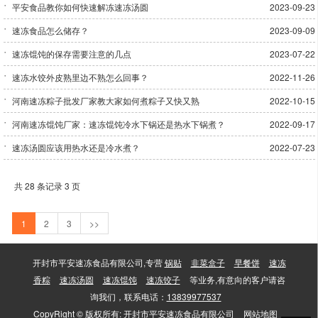
平安食品教你如何快速解冻速冻汤圆
2023-09-23
速冻食品怎么储存？
2023-09-09
速冻馄饨的保存需要注意的几点
2023-07-22
速冻水饺外皮熟里边不熟怎么回事？
2022-11-26
河南速冻粽子批发厂家教大家如何煮粽子又快又熟
2022-10-15
河南速冻馄饨厂家：速冻馄饨冷水下锅还是热水下锅煮？
2022-09-17
速冻汤圆应该用热水还是冷水煮？
2022-07-23
共 28 条记录 3 页
1
2
3
>>
开封市平安速冻食品有限公司,专营
锅贴
韭菜盒子
早餐饼
速冻
香粽
速冻汤圆
速冻馄饨
速冻饺子
等业务,有意向的客户请咨
询我们，联系电话：
13839977537
CopyRight © 版权所有:
开封市平安速冻食品有限公司
网站地图